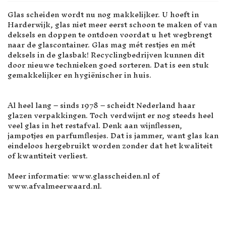
Glas scheiden wordt nu nog makkelijker. U hoeft in
Harderwijk, glas niet meer eerst schoon te maken of van
deksels en doppen te ontdoen voordat u het wegbrengt
naar de glascontainer. Glas mag mét restjes en mét
deksels in de glasbak! Recyclingbedrijven kunnen dit
door nieuwe technieken goed sorteren. Dat is een stuk
gemakkelijker en hygiënischer in huis.
Al heel lang – sinds 1978 – scheidt Nederland haar
glazen verpakkingen. Toch verdwijnt er nog steeds heel
veel glas in het restafval. Denk aan wijnflessen,
jampotjes en parfumflesjes. Dat is jammer, want glas kan
eindeloos hergebruikt worden zonder dat het kwaliteit
of kwantiteit verliest.
Meer informatie: www.glasscheiden.nl of
www.afvalmeerwaard.nl.
VORIG ARTIKEL: MAAK HET Z
VOLGENDE ARTIK
VOLGENDE
VORIGE