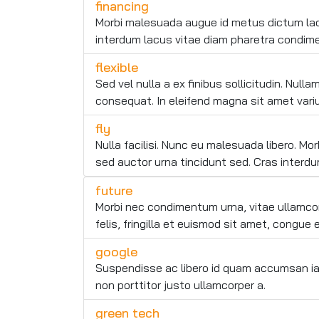
financing
Morbi malesuada augue id metus dictum laor
interdum lacus vitae diam pharetra condim
flexible
Sed vel nulla a ex finibus sollicitudin. Nul
consequat. In eleifend magna sit amet varius 
fly
Nulla facilisi. Nunc eu malesuada libero. M
sed auctor urna tincidunt sed. Cras interd
future
Morbi nec condimentum urna, vitae ullamcor
felis, fringilla et euismod sit amet, congue
google
Suspendisse ac libero id quam accumsan iacu
non porttitor justo ullamcorper a.
green tech