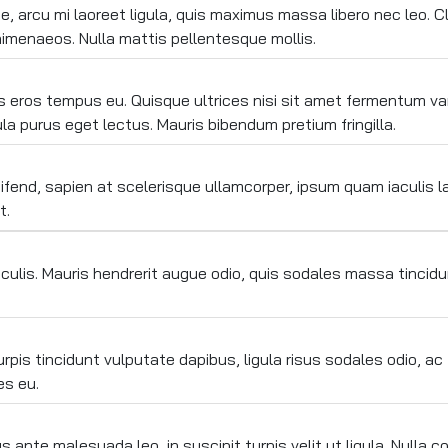
, arcu mi laoreet ligula, quis maximus massa libero nec leo. C
himenaeos. Nulla mattis pellentesque mollis.
us eros tempus eu. Quisque ultrices nisi sit amet fermentum va
ula purus eget lectus. Mauris bibendum pretium fringilla.
eifend, sapien at scelerisque ullamcorper, ipsum quam iaculis la
t.
lis. Mauris hendrerit augue odio, quis sodales massa tincidunt
 turpis tincidunt vulputate dapibus, ligula risus sodales odio, 
es eu.
urus ante malesuada leo, in suscipit turpis velit ut ligula. Null