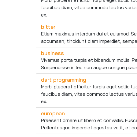
Morbi placerat efficitur turpis eget sollici
faucibus diam, vitae commodo lectus varius at
ex.
bitter
Etiam maximus interdum dui et euismod. Sed
accumsan, tincidunt diam imperdiet, semper l
business
Vivamus porta turpis et bibendum mollis. Pe
Suspendisse in leo non augue congue placera
dart programming
Morbi placerat efficitur turpis eget sollici
faucibus diam, vitae commodo lectus varius at
ex.
european
Praesent ornare ut libero et convallis. Fus
Pellentesque imperdiet egestas velit, et c