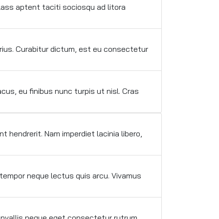
lass aptent taciti sociosqu ad litora
rius. Curabitur dictum, est eu consectetur
cus, eu finibus nunc turpis ut nisl. Cras
 hendrerit. Nam imperdiet lacinia libero,
ac tempor neque lectus quis arcu. Vivamus
a convallis neque eget consectetur rutrum.