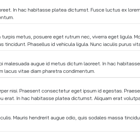
eet. In hac habitasse platea dictumst. Fusce luctus ex lorem,
entum.
lam turpis metus, posuere eget rutrum nec, viverra eget ligula. 
tincidunt. Phasellus id vehicula ligula. Nunc iaculis purus vitae 
orbi malesuada augue id metus dictum laoreet. In hac habitass
um lacus vitae diam pharetra condimentum.
per nisi. Praesent consectetur eget ipsum id egestas. Praesen
 eu erat. In hac habitasse platea dictumst. Aliquam erat volutpa
lis. Mauris hendrerit augue odio, quis sodales massa tincidunt