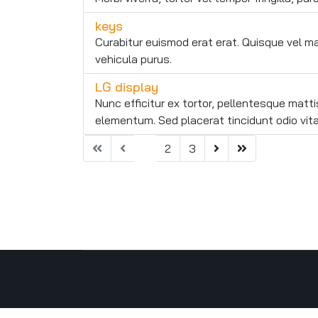
keys
Curabitur euismod erat erat. Quisque vel ma
vehicula purus.
LG display
Nunc efficitur ex tortor, pellentesque mat
elementum. Sed placerat tincidunt odio vi
1
2
3