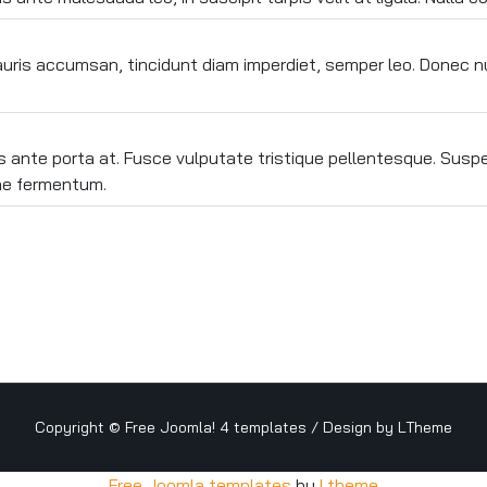
uris accumsan, tincidunt diam imperdiet, semper leo. Donec null
tis ante porta at. Fusce vulputate tristique pellentesque. Su
tae fermentum.
Copyright ©
Free Joomla! 4 templates
/ Design by
LTheme
Free Joomla templates
by
Ltheme