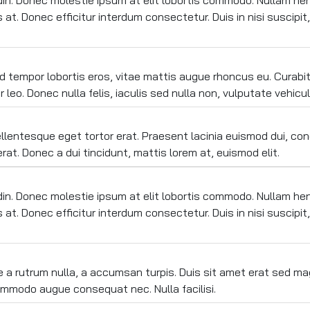
tudin. Donec molestie ipsum at elit lobortis commodo. Nullam hend
. Donec efficitur interdum consectetur. Duis in nisi suscipit, s
 tempor lobortis eros, vitae mattis augue rhoncus eu. Curabit
eo. Donec nulla felis, iaculis sed nulla non, vulputate vehicu
llentesque eget tortor erat. Praesent lacinia euismod dui, con
t. Donec a dui tincidunt, mattis lorem at, euismod elit.
tudin. Donec molestie ipsum at elit lobortis commodo. Nullam hend
. Donec efficitur interdum consectetur. Duis in nisi suscipit, s
ce a rutrum nulla, a accumsan turpis. Duis sit amet erat sed ma
ommodo augue consequat nec. Nulla facilisi.