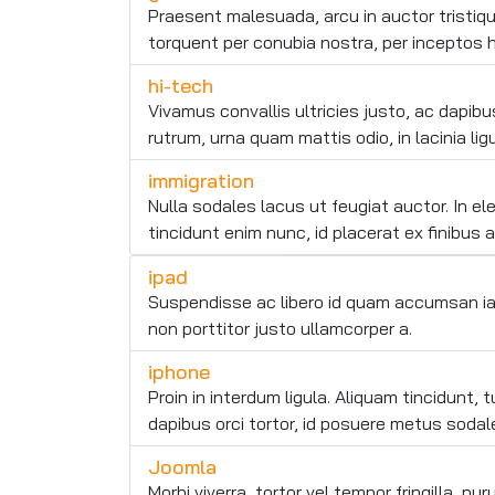
Praesent malesuada, arcu in auctor tristique
torquent per conubia nostra, per inceptos 
hi-tech
Vivamus convallis ultricies justo, ac dapib
rutrum, urna quam mattis odio, in lacinia lig
immigration
Nulla sodales lacus ut feugiat auctor. In el
tincidunt enim nunc, id placerat ex finibus a
ipad
Suspendisse ac libero id quam accumsan iacu
non porttitor justo ullamcorper a.
iphone
Proin in interdum ligula. Aliquam tincidunt,
dapibus orci tortor, id posuere metus sodal
Joomla
Morbi viverra, tortor vel tempor fringilla, p