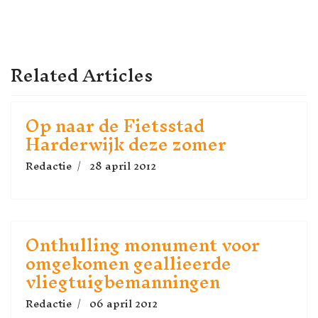
VORIG ARTIKEL: WAAR ZIJN 
VOLGENDE ARTI
VOLGENDE
VORIGE
Related Articles
Op naar de Fietsstad
Harderwijk deze zomer
Redactie
28 april 2012
Onthulling monument voor
omgekomen geallieerde
vliegtuigbemanningen
Redactie
06 april 2012