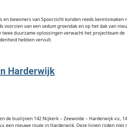
s en bewoners van Spoorzicht konden reeds kennismaken me
ds voorzien van een sedum groendak en op het dak van nieu
ze twee duurzame oplossingen verwacht het projectteam d
edenheid hebben vervult.
in Harderwijk
en de buslijnen 142 Nijkerk – Zeewolde – Harderwijk v.v., 1
.v. een nieuwe route in Harderwijk. Deze lijnen rijden niet 