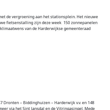
t de vergroening aan het stationsplein. Het nieuwe
we fietsenstalling zijn deze week 150 zonnepanelen
e klimaatwens van de Harderwijkse gemeenteraad
47 Dronten – Biddinghuizen – Harderwijk v.v. en 148
meer via het Sint Jansdal en de Vitringasingel. Mede