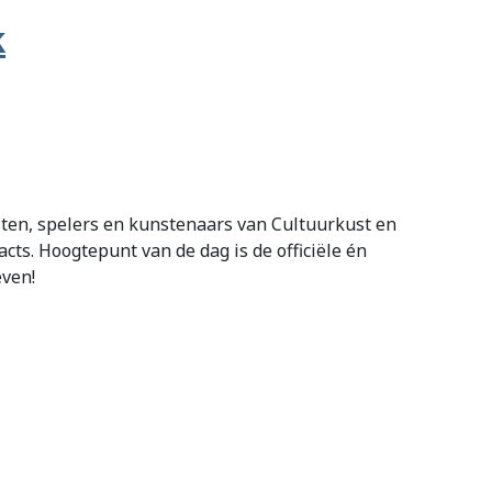
k
esten, spelers en kunstenaars van Cultuurkust en
ts. Hoogtepunt van de dag is de officiële én
even!