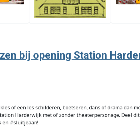
jzen bij opening Station Harde
ekles of een les schilderen, boetseren, dans of drama dan 
 station Harderwijk met of zonder theaterpersonage. Deel d
en #sluitjeaan!